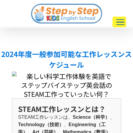
Skip
to
content
2024年度一般参加可能な工作レッスンス
ケジュール
ステップバイステップ英会話の
STEAM工作っていったい何？
STEAM工作レッスンとは？
STEAM工作レッスンは、
Science（科学）
、
Technology（技術）
、
Engineering（工
学）
、
Art（芸術）
、
Mathematics（数学）