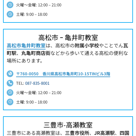
火曜～金曜: 12:00 – 21:00
土曜: 9:00 – 18:00
高松市 ｰ 亀井町教室
高松市亀井町教室
は、高松市の
附属小学校
やことでん
瓦
町駅
、
丸亀町商店街
などから歩いて通える高松の便利な
場所にあります。
〒760-0050 香川県高松市亀井町10-15TINビル3階
TEL:
087-835-8001
火曜～金曜: 12:00 – 21:00
土曜: 9:00 – 18:00
三豊市-高瀬教室
三豊市にある高瀬教室は、
三豊市役所
、
JR高瀬駅
、
四国