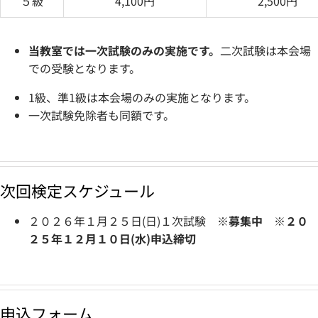
５級
4,100円
2,500円
当教室では一次試験のみの実施です。
二次試験は本会場
での受験となります。
1級、準1級は本会場のみの実施となります。
一次試験免除者も同額です。
次回検定スケジュール
２０２６年１月２５日(日)１次試験
※募集中 ※２０
２５
年１２月１０日(水)申込締切
申込フォーム